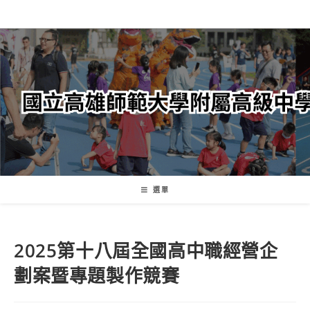
跳
轉
至
主
要
內
容
選單
2025第十八屆全國高中職經營企
劃案暨專題製作競賽