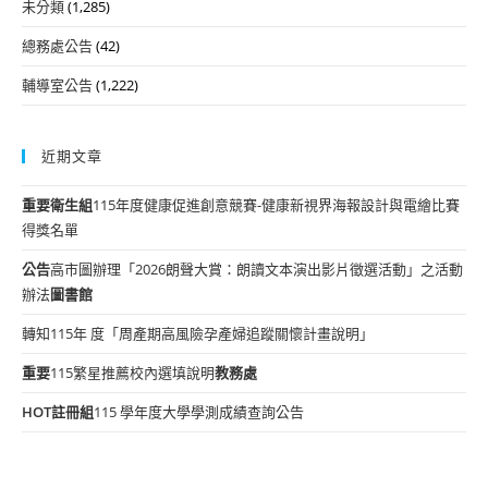
未分類
(1,285)
總務處公告
(42)
輔導室公告
(1,222)
近期文章
重要
衛生組
115年度健康促進創意競賽-健康新視界海報設計與電繪比賽
得獎名單
公告
高市圖辦理「2026朗聲大賞：朗讀文本演出影片徵選活動」之活動
辦法
圖書館
轉知115年 度「周產期高風險孕產婦追蹤關懷計畫說明」
重要
115繁星推薦校內選填說明
教務處
HOT
註冊組
115 學年度大學學測成績查詢公告