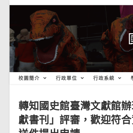
跳
轉
至
主
要
內
容
校園簡介
行政單位
行政系統
轉知國史館臺灣文獻館辦
獻書刊」評審，歡迎符合