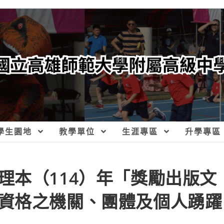
學生園地
教學單位
生涯專區
升學專區
理本（114）年「獎勵出版文
資格之機關、團體及個人踴躍