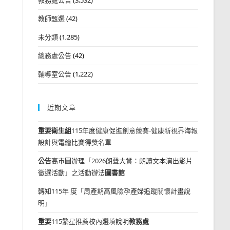
教師甄選
(42)
未分類
(1,285)
總務處公告
(42)
輔導室公告
(1,222)
近期文章
重要
衛生組
115年度健康促進創意競賽-健康新視界海報
設計與電繪比賽得獎名單
公告
高市圖辦理「2026朗聲大賞：朗讀文本演出影片
徵選活動」之活動辦法
圖書館
轉知115年 度「周產期高風險孕產婦追蹤關懷計畫說
明」
重要
115繁星推薦校內選填說明
教務處