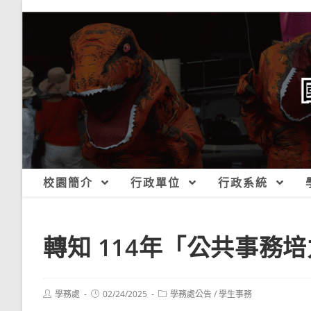
跳
轉
至
主
要
內
容
校園簡介
行政單位
行政系統
轉知 114年「公共事務
Post
Post
Post
學務處
02/24/2025
學務處公告
/
學生事務
author:
published:
category: