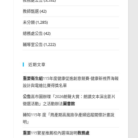
教師甄選
(42)
未分類
(1,285)
總務處公告
(42)
輔導室公告
(1,222)
近期文章
重要
衛生組
115年度健康促進創意競賽-健康新視界海報
設計與電繪比賽得獎名單
公告
高市圖辦理「2026朗聲大賞：朗讀文本演出影片
徵選活動」之活動辦法
圖書館
轉知115年 度「周產期高風險孕產婦追蹤關懷計畫說
明」
重要
115繁星推薦校內選填說明
教務處