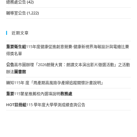
總務處公告
(42)
輔導室公告
(1,222)
近期文章
重要
衛生組
115年度健康促進創意競賽-健康新視界海報設計與電繪比賽
得獎名單
公告
高市圖辦理「2026朗聲大賞：朗讀文本演出影片徵選活動」之活動
辦法
圖書館
轉知115年 度「周產期高風險孕產婦追蹤關懷計畫說明」
重要
115繁星推薦校內選填說明
教務處
HOT
註冊組
115 學年度大學學測成績查詢公告