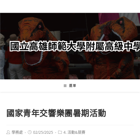
跳
轉
至
主
要
內
容
選單
國家青年交響樂團暑期活動
Post
Post
Post
學務處
02/25/2025
4. 活動&競賽
author:
published:
category: