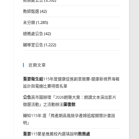
教師甄選
(42)
未分類
(1,285)
總務處公告
(42)
輔導室公告
(1,222)
近期文章
重要
衛生組
115年度健康促進創意競賽-健康新視界海報
設計與電繪比賽得獎名單
公告
高市圖辦理「2026朗聲大賞：朗讀文本演出影片
徵選活動」之活動辦法
圖書館
轉知115年 度「周產期高風險孕產婦追蹤關懷計畫說
明」
重要
115繁星推薦校內選填說明
教務處