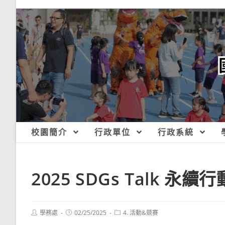
跳
轉
至
主
要
內
容
校園簡介
行政單位
行政系統
2025 SDGs Talk 永續
Post
Post
Post
學務處
02/25/2025
4. 活動&競賽
author:
published:
category: