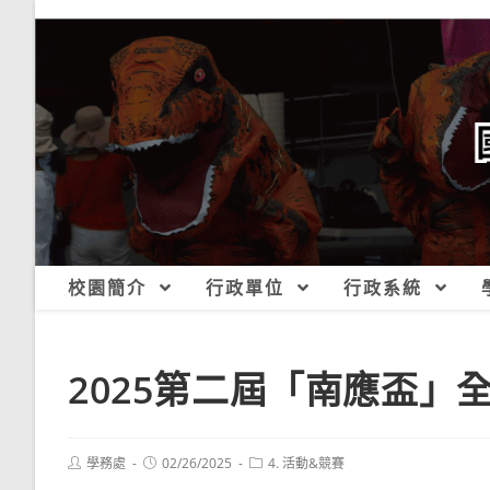
跳
轉
至
主
要
內
容
校園簡介
行政單位
行政系統
2025第二屆「南應盃」
Post
Post
Post
學務處
02/26/2025
4. 活動&競賽
author:
published:
category: