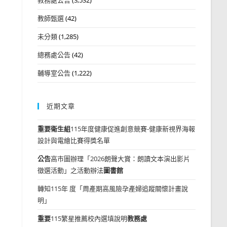
教師甄選
(42)
未分類
(1,285)
總務處公告
(42)
輔導室公告
(1,222)
近期文章
重要
衛生組
115年度健康促進創意競賽-健康新視界海報
設計與電繪比賽得獎名單
公告
高市圖辦理「2026朗聲大賞：朗讀文本演出影片
徵選活動」之活動辦法
圖書館
轉知115年 度「周產期高風險孕產婦追蹤關懷計畫說
明」
重要
115繁星推薦校內選填說明
教務處