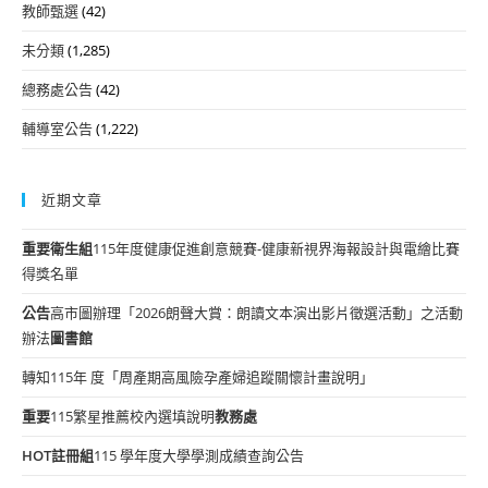
教師甄選
(42)
未分類
(1,285)
總務處公告
(42)
輔導室公告
(1,222)
近期文章
重要
衛生組
115年度健康促進創意競賽-健康新視界海報設計與電繪比賽
得獎名單
公告
高市圖辦理「2026朗聲大賞：朗讀文本演出影片徵選活動」之活動
辦法
圖書館
轉知115年 度「周產期高風險孕產婦追蹤關懷計畫說明」
重要
115繁星推薦校內選填說明
教務處
HOT
註冊組
115 學年度大學學測成績查詢公告