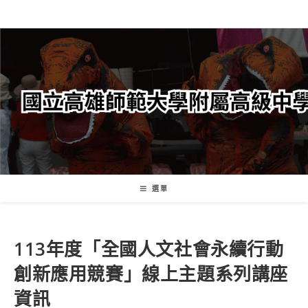
跳
轉
至
主
要
內
容
選單
113年度「全國人文社會永續行動
創新應用競賽」線上主題系列講座
資訊