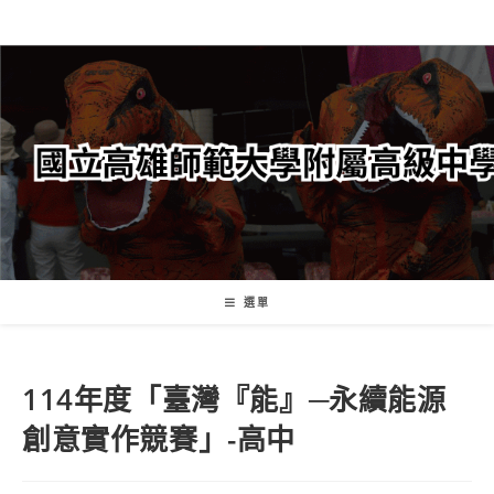
跳
轉
至
主
要
內
容
選單
114年度「臺灣『能』─永續能源
創意實作競賽」-高中