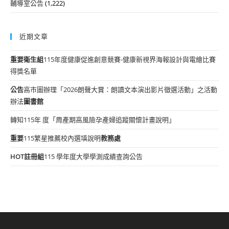
輔導室公告
(1,222)
近期文章
重要
衛生組
115年度健康促進創意競賽-健康新視界海報設計與電繪比賽
得獎名單
公告
高市圖辦理「2026朗聲大賞：朗讀文本演出影片徵選活動」之活動
辦法
圖書館
轉知115年 度「周產期高風險孕產婦追蹤關懷計畫說明」
重要
115繁星推薦校內選填說明
教務處
HOT
註冊組
115 學年度大學學測成績查詢公告