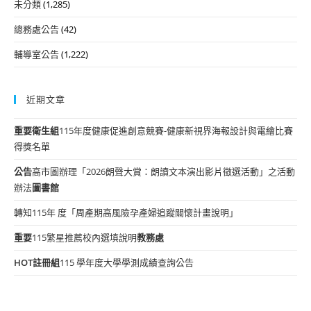
未分類
(1,285)
總務處公告
(42)
輔導室公告
(1,222)
近期文章
重要
衛生組
115年度健康促進創意競賽-健康新視界海報設計與電繪比賽
得獎名單
公告
高市圖辦理「2026朗聲大賞：朗讀文本演出影片徵選活動」之活動
辦法
圖書館
轉知115年 度「周產期高風險孕產婦追蹤關懷計畫說明」
重要
115繁星推薦校內選填說明
教務處
HOT
註冊組
115 學年度大學學測成績查詢公告