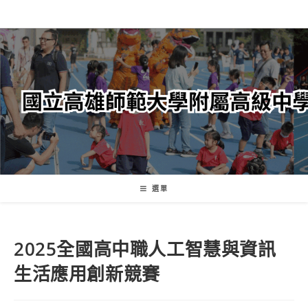
跳
轉
至
主
要
內
容
選單
2025全國高中職人工智慧與資訊
生活應用創新競賽