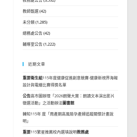
教師甄選
(42)
未分類
(1,285)
總務處公告
(42)
輔導室公告
(1,222)
近期文章
重要
衛生組
115年度健康促進創意競賽-健康新視界海報
設計與電繪比賽得獎名單
公告
高市圖辦理「2026朗聲大賞：朗讀文本演出影片
徵選活動」之活動辦法
圖書館
轉知115年 度「周產期高風險孕產婦追蹤關懷計畫說
明」
重要
115繁星推薦校內選填說明
教務處