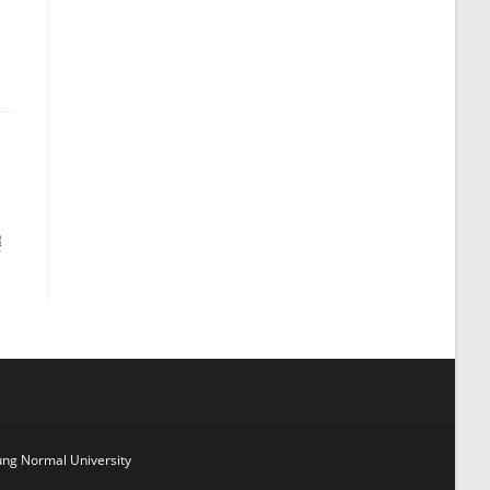
賽
g Normal University