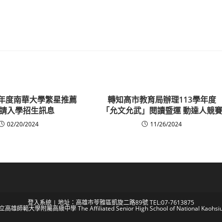
學年度南華大學繁星推薦
轉知高市教育局辦理113學年度
請入學招生訊息
「允文允武」閱讀暨運 動達人競
02/20/2024
11/26/2024
登入系統
| 地址：高雄市苓雅區凱旋二路89號 TEL:07-7613875
 國立高雄師範大學附屬高級中學 The Affiliated Senior High School of National Kaohsiun