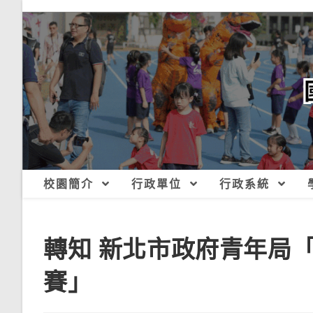
跳
轉
至
主
要
內
容
校園簡介
行政單位
行政系統
轉知 新北市政府青年局「
賽」