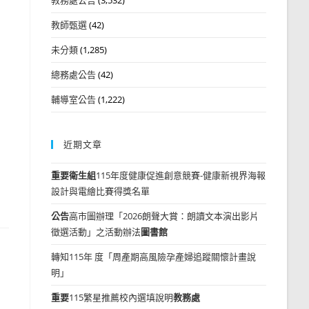
教師甄選
(42)
未分類
(1,285)
總務處公告
(42)
輔導室公告
(1,222)
近期文章
重要
衛生組
115年度健康促進創意競賽-健康新視界海報
設計與電繪比賽得獎名單
公告
高市圖辦理「2026朗聲大賞：朗讀文本演出影片
徵選活動」之活動辦法
圖書館
轉知115年 度「周產期高風險孕產婦追蹤關懷計畫說
明」
重要
115繁星推薦校內選填說明
教務處