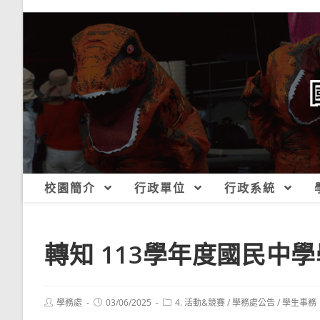
跳
轉
至
主
要
內
容
校園簡介
行政單位
行政系統
轉知 113學年度國民中
Post
Post
Post
學務處
03/06/2025
4. 活動&競賽
/
學務處公告
/
學生事務
author:
published:
category: