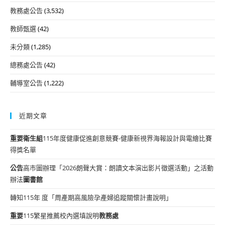
教務處公告
(3,532)
教師甄選
(42)
未分類
(1,285)
總務處公告
(42)
輔導室公告
(1,222)
近期文章
重要
衛生組
115年度健康促進創意競賽-健康新視界海報設計與電繪比賽
得獎名單
公告
高市圖辦理「2026朗聲大賞：朗讀文本演出影片徵選活動」之活動
辦法
圖書館
轉知115年 度「周產期高風險孕產婦追蹤關懷計畫說明」
重要
115繁星推薦校內選填說明
教務處