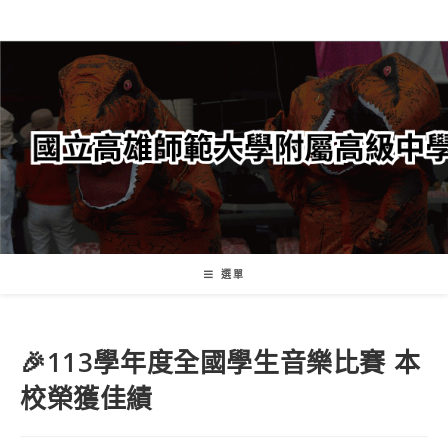
跳
轉
至
主
要
內
容
選單
🎉113學年度全國學生音樂比賽 本
校榮獲佳績