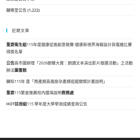
輔導室公告
(1,222)
近期文章
重要
衛生組
115年度健康促進創意競賽-健康新視界海報設計與電繪比賽
得獎名單
公告
高市圖辦理「2026朗聲大賞：朗讀文本演出影片徵選活動」之活動
辦法
圖書館
轉知115年 度「周產期高風險孕產婦追蹤關懷計畫說明」
重要
115繁星推薦校內選填說明
教務處
HOT
註冊組
115 學年度大學學測成績查詢公告