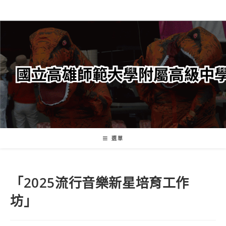
跳
轉
至
主
要
內
容
選單
「2025流行音樂新星培育工作
坊」