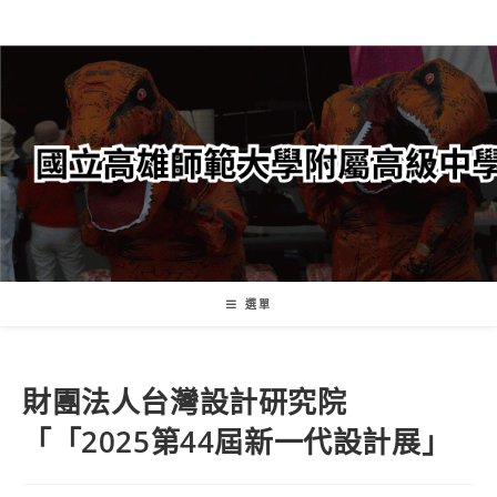
跳
轉
至
主
要
內
容
選單
財團法人台灣設計研究院
「「2025第44屆新一代設計展」