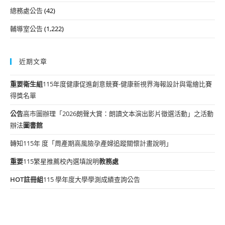
總務處公告
(42)
輔導室公告
(1,222)
近期文章
重要
衛生組
115年度健康促進創意競賽-健康新視界海報設計與電繪比賽
得獎名單
公告
高市圖辦理「2026朗聲大賞：朗讀文本演出影片徵選活動」之活動
辦法
圖書館
轉知115年 度「周產期高風險孕產婦追蹤關懷計畫說明」
重要
115繁星推薦校內選填說明
教務處
HOT
註冊組
115 學年度大學學測成績查詢公告