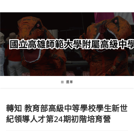
跳
轉
至
主
要
內
容
選單
轉知 教育部高級中等學校學生新世
紀領導人才第24期初階培育營