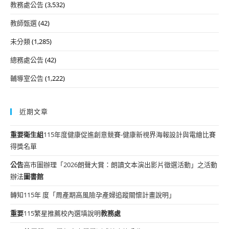
教務處公告
(3,532)
教師甄選
(42)
未分類
(1,285)
總務處公告
(42)
輔導室公告
(1,222)
近期文章
重要
衛生組
115年度健康促進創意競賽-健康新視界海報設計與電繪比賽
得獎名單
公告
高市圖辦理「2026朗聲大賞：朗讀文本演出影片徵選活動」之活動
辦法
圖書館
轉知115年 度「周產期高風險孕產婦追蹤關懷計畫說明」
重要
115繁星推薦校內選填說明
教務處