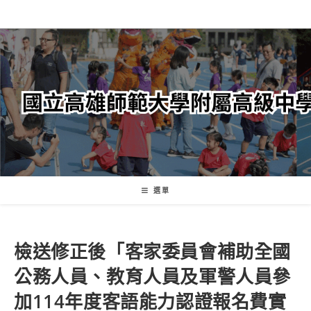
跳
轉
至
主
要
內
容
選單
檢送修正後「客家委員會補助全國
公務人員、教育人員及軍警人員參
加114年度客語能力認證報名費實