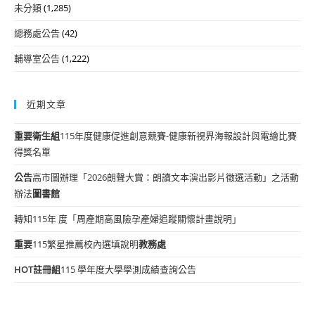
未分類
(1,285)
總務處公告
(42)
輔導室公告
(1,222)
近期文章
重要
衛生組
115年度健康促進創意競賽-健康新視界海報設計與電繪比賽
得獎名單
公告
高市圖辦理「2026朗聲大賞：朗讀文本演出影片徵選活動」之活動
辦法
圖書館
轉知115年 度「周產期高風險孕產婦追蹤關懷計畫說明」
重要
115繁星推薦校內選填說明
教務處
HOT
註冊組
115 學年度大學學測成績查詢公告