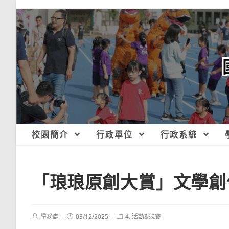
跳
轉
至
主
要
內
容
校園簡介
行政單位
行政系統
「琅琅原創大賞」文學創
Post
Post
Post
學務處
03/12/2025
4. 活動&競賽
author:
published:
category: