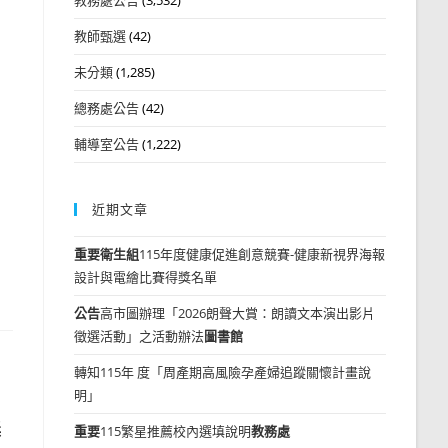
教師甄選
(42)
未分類
(1,285)
總務處公告
(42)
輔導室公告
(1,222)
近期文章
重要
衛生組
115年度健康促進創意競賽-健康新視界海報
設計與電繪比賽得獎名單
公告
高市圖辦理「2026朗聲大賞：朗讀文本演出影片
徵選活動」之活動辦法
圖書館
轉知115年 度「周產期高風險孕產婦追蹤關懷計畫說
明」
獎
重要
115繁星推薦校內選填說明
教務處