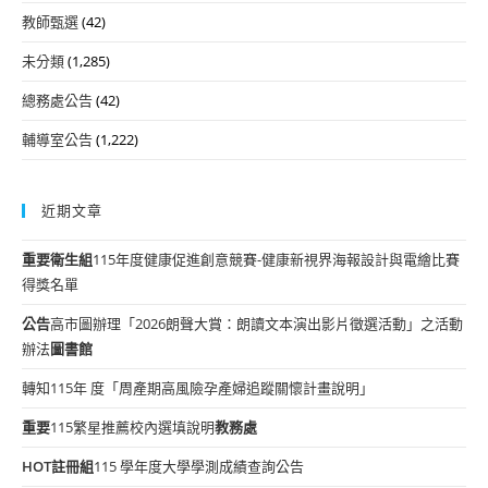
教師甄選
(42)
未分類
(1,285)
總務處公告
(42)
輔導室公告
(1,222)
近期文章
重要
衛生組
115年度健康促進創意競賽-健康新視界海報設計與電繪比賽
得獎名單
公告
高市圖辦理「2026朗聲大賞：朗讀文本演出影片徵選活動」之活動
辦法
圖書館
轉知115年 度「周產期高風險孕產婦追蹤關懷計畫說明」
重要
115繁星推薦校內選填說明
教務處
HOT
註冊組
115 學年度大學學測成績查詢公告