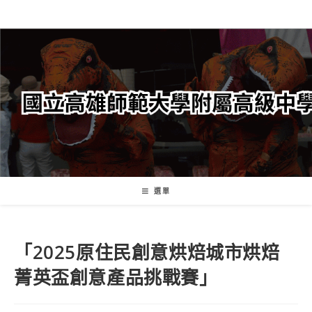
跳
轉
至
主
要
內
容
選單
「2025原住民創意烘焙城市烘焙
菁英盃創意產品挑戰賽」