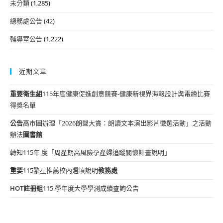
未分類
(1,285)
總務處公告
(42)
輔導室公告
(1,222)
近期文章
重要
衛生組
115年度健康促進創意競賽-健康新視界海報設計與電繪比賽
得獎名單
公告
高市圖辦理「2026朗聲大賞：朗讀文本演出影片徵選活動」之活動
辦法
圖書館
轉知115年 度「周產期高風險孕產婦追蹤關懷計畫說明」
重要
115繁星推薦校內選填說明
教務處
HOT
註冊組
115 學年度大學學測成績查詢公告