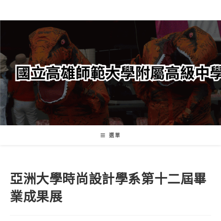
跳
轉
至
主
要
內
容
選單
亞洲大學時尚設計學系第十二屆畢
業成果展