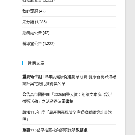
教師甄選
(42)
未分類
(1,285)
總務處公告
(42)
輔導室公告
(1,222)
近期文章
重要
衛生組
115年度健康促進創意競賽-健康新視界海報
設計與電繪比賽得獎名單
公告
高市圖辦理「2026朗聲大賞：朗讀文本演出影片
徵選活動」之活動辦法
圖書館
轉知115年 度「周產期高風險孕產婦追蹤關懷計畫說
明」
重要
115繁星推薦校內選填說明
教務處