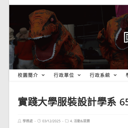
跳
轉
至
主
要
內
容
校園簡介
行政單位
行政系統
實踐大學服裝設計學系 6
Post
Post
Post
學務處
03/12/2025
4. 活動&競賽
author:
published:
category: