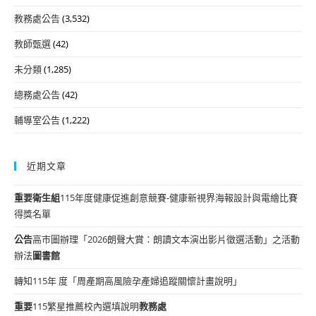
教務處公告
(3,532)
教師甄選
(42)
未分類
(1,285)
總務處公告
(42)
輔導室公告
(1,222)
近期文章
重要
衛生組
115年度健康促進創意競賽-健康新視界海報設計與電繪比賽
得獎名單
公告
高市圖辦理「2026朗聲大賞：朗讀文本演出影片徵選活動」之活動
辦法
圖書館
轉知115年 度「周產期高風險孕產婦追蹤關懷計畫說明」
重要
115繁星推薦校內選填說明
教務處