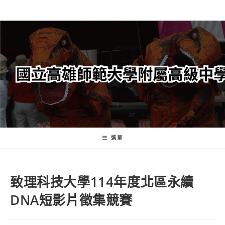
跳
轉
至
主
要
內
容
選單
致理科技大學114年度北區永續
DNA短影片徵集競賽