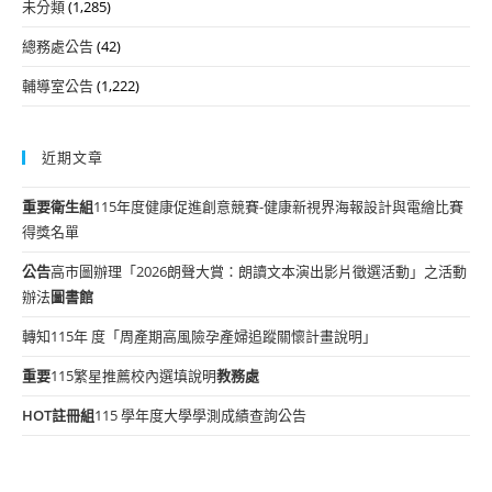
未分類
(1,285)
總務處公告
(42)
輔導室公告
(1,222)
近期文章
重要
衛生組
115年度健康促進創意競賽-健康新視界海報設計與電繪比賽
得獎名單
公告
高市圖辦理「2026朗聲大賞：朗讀文本演出影片徵選活動」之活動
辦法
圖書館
轉知115年 度「周產期高風險孕產婦追蹤關懷計畫說明」
重要
115繁星推薦校內選填說明
教務處
HOT
註冊組
115 學年度大學學測成績查詢公告