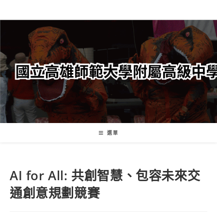
跳
轉
至
主
要
內
容
選單
AI for All: 共創智慧、包容未來交
通創意規劃競賽