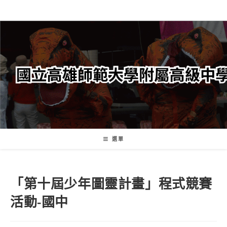
跳
轉
至
主
要
內
容
選單
「第十屆少年圖靈計畫」程式競賽
活動-國中