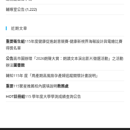
輔導室公告
(1,222)
近期文章
重要
衛生組
115年度健康促進創意競賽-健康新視界海報設計與電繪比賽
得獎名單
公告
高市圖辦理「2026朗聲大賞：朗讀文本演出影片徵選活動」之活動
辦法
圖書館
轉知115年 度「周產期高風險孕產婦追蹤關懷計畫說明」
重要
115繁星推薦校內選填說明
教務處
HOT
註冊組
115 學年度大學學測成績查詢公告