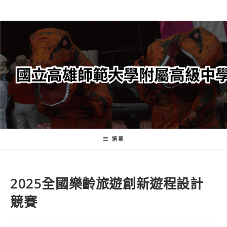
跳
轉
至
主
要
內
容
選單
2025全國樂齡旅遊創新遊程設計
競賽