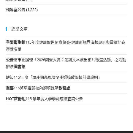
輔導室公告
(1,222)
近期文章
重要
衛生組
115年度健康促進創意競賽-健康新視界海報設計與電繪比賽
得獎名單
公告
高市圖辦理「2026朗聲大賞：朗讀文本演出影片徵選活動」之活動
辦法
圖書館
轉知115年 度「周產期高風險孕產婦追蹤關懷計畫說明」
重要
115繁星推薦校內選填說明
教務處
HOT
註冊組
115 學年度大學學測成績查詢公告