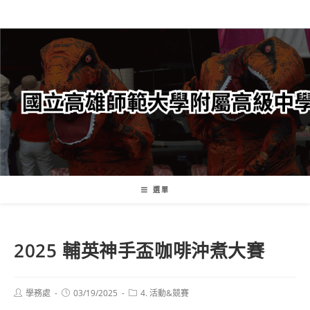
跳
轉
至
主
要
內
容
選單
2025 輔英神手盃咖啡沖煮大賽
Post
Post
Post
學務處
03/19/2025
4. 活動&競賽
author:
published:
category: