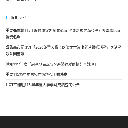
近期文章
重要
衛生組
115年度健康促進創意競賽-健康新視界海報設計與電繪比賽
得獎名單
公告
高市圖辦理「2026朗聲大賞：朗讀文本演出影片徵選活動」之活動
辦法
圖書館
轉知115年 度「周產期高風險孕產婦追蹤關懷計畫說明」
重要
115繁星推薦校內選填說明
教務處
HOT
註冊組
115 學年度大學學測成績查詢公告