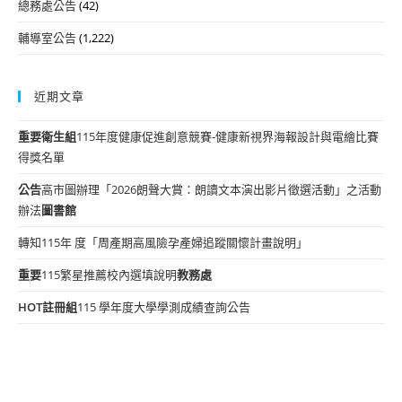
總務處公告
(42)
輔導室公告
(1,222)
近期文章
重要
衛生組
115年度健康促進創意競賽-健康新視界海報設計與電繪比賽
得獎名單
公告
高市圖辦理「2026朗聲大賞：朗讀文本演出影片徵選活動」之活動
辦法
圖書館
轉知115年 度「周產期高風險孕產婦追蹤關懷計畫說明」
重要
115繁星推薦校內選填說明
教務處
HOT
註冊組
115 學年度大學學測成績查詢公告