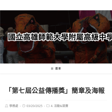
跳
轉
至
主
要
內
容
選單
「第七屆公益傳播獎」簡章及海報
Post
Post
Post
學務處
03/20/2025
4. 活動&競賽
author:
published:
category: