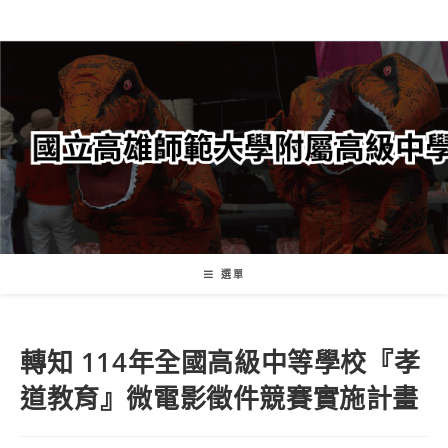
跳
轉
至
主
要
內
容
選單
轉知 114年全國高級中等學校『孝
道教育』微電影徵件競賽實施計畫