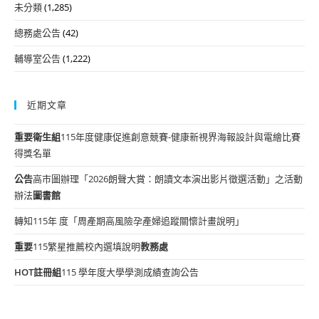
未分類
(1,285)
總務處公告
(42)
輔導室公告
(1,222)
近期文章
重要
衛生組
115年度健康促進創意競賽-健康新視界海報設計與電繪比賽
得獎名單
公告
高市圖辦理「2026朗聲大賞：朗讀文本演出影片徵選活動」之活動
辦法
圖書館
轉知115年 度「周產期高風險孕產婦追蹤關懷計畫說明」
重要
115繁星推薦校內選填說明
教務處
HOT
註冊組
115 學年度大學學測成績查詢公告