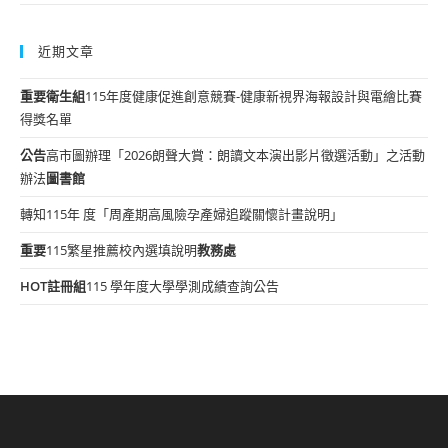
近期文章
重要
衛生組
115年度健康促進創意競賽-健康新視界海報設計與電繪比賽
得獎名單
公告
高市圖辦理「2026朗聲大賞：朗讀文本演出影片徵選活動」之活動
辦法
圖書館
轉知115年 度「周產期高風險孕產婦追蹤關懷計畫說明」
重要
115繁星推薦校內選填說明
教務處
HOT
註冊組
115 學年度大學學測成績查詢公告