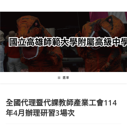
跳
轉
至
主
要
內
容
選單
全國代理暨代課教師產業工會114
年4月辦理研習3場次