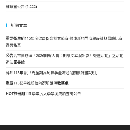
輔導室公告
(1,222)
近期文章
重要
衛生組
115年度健康促進創意競賽-健康新視界海報設計與電繪比賽
得獎名單
公告
高市圖辦理「2026朗聲大賞：朗讀文本演出影片徵選活動」之活動
辦法
圖書館
轉知115年 度「周產期高風險孕產婦追蹤關懷計畫說明」
重要
115繁星推薦校內選填說明
教務處
HOT
註冊組
115 學年度大學學測成績查詢公告