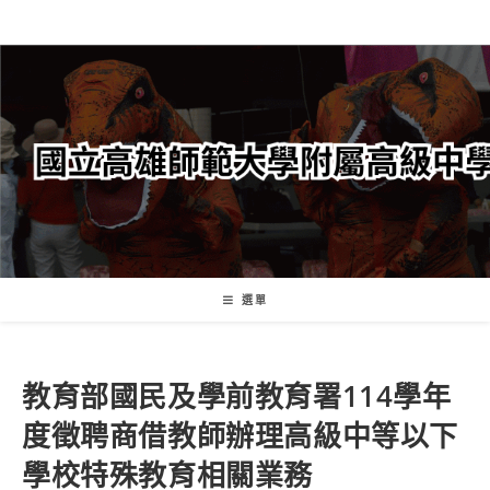
跳
轉
至
主
要
內
容
選單
教育部國民及學前教育署114學年
度徵聘商借教師辦理高級中等以下
學校特殊教育相關業務