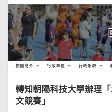
跳
轉
至
主
要
內
容
校園簡介
行政單位
行政系統
轉知朝陽科技大學辦理「
文競賽」