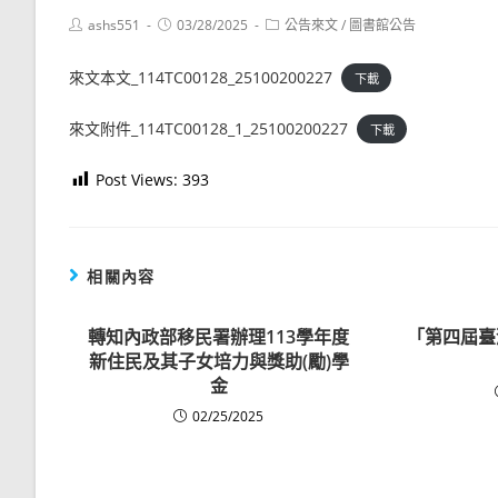
Post
Post
Post
ashs551
03/28/2025
公告來文
/
圖書館公告
author:
published:
category:
來文本文_114TC00128_25100200227
下載
來文附件_114TC00128_1_25100200227
下載
Post Views:
393
相關內容
轉知內政部移民署辦理113學年度
「第四屆臺
新住民及其子女培力與獎助(勵)學
金
02/25/2025