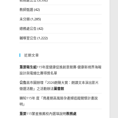
教師甄選
(42)
未分類
(1,285)
總務處公告
(42)
輔導室公告
(1,222)
近期文章
重要
衛生組
115年度健康促進創意競賽-健康新視界海報
設計與電繪比賽得獎名單
公告
高市圖辦理「2026朗聲大賞：朗讀文本演出影片
徵選活動」之活動辦法
圖書館
轉知115年 度「周產期高風險孕產婦追蹤關懷計畫說
明」
重要
115繁星推薦校內選填說明
教務處