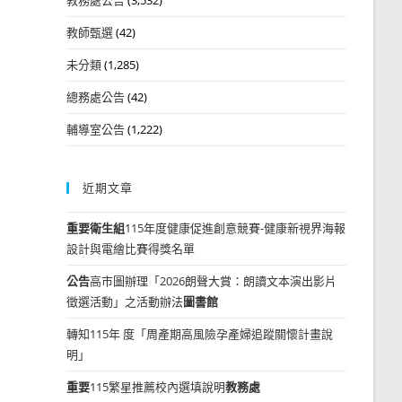
教師甄選
(42)
未分類
(1,285)
總務處公告
(42)
輔導室公告
(1,222)
近期文章
重要
衛生組
115年度健康促進創意競賽-健康新視界海報
設計與電繪比賽得獎名單
公告
高市圖辦理「2026朗聲大賞：朗讀文本演出影片
徵選活動」之活動辦法
圖書館
轉知115年 度「周產期高風險孕產婦追蹤關懷計畫說
明」
重要
115繁星推薦校內選填說明
教務處