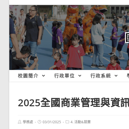
跳
轉
至
主
要
內
容
校園簡介
行政單位
行政系統
2025全國商業管理與資
Post
Post
Post
學務處
03/31/2025
4. 活動&競賽
author:
published:
category: