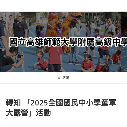
跳
轉
至
主
要
內
容
選單
轉知 「2025全國國民中小學童軍
大露營」活動