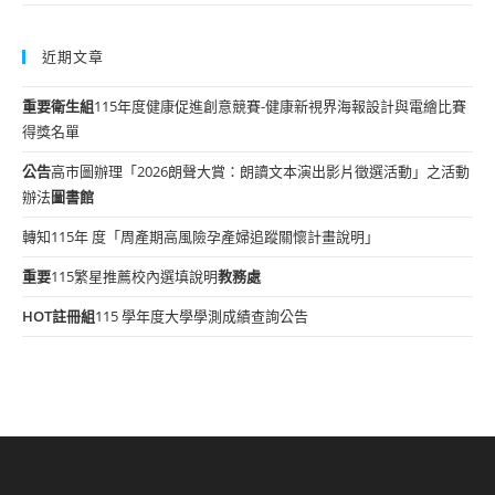
近期文章
重要
衛生組
115年度健康促進創意競賽-健康新視界海報設計與電繪比賽
得獎名單
公告
高市圖辦理「2026朗聲大賞：朗讀文本演出影片徵選活動」之活動
辦法
圖書館
轉知115年 度「周產期高風險孕產婦追蹤關懷計畫說明」
重要
115繁星推薦校內選填說明
教務處
HOT
註冊組
115 學年度大學學測成績查詢公告