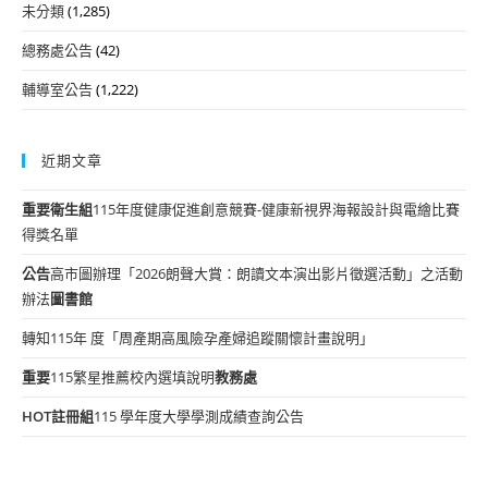
未分類
(1,285)
總務處公告
(42)
輔導室公告
(1,222)
近期文章
重要
衛生組
115年度健康促進創意競賽-健康新視界海報設計與電繪比賽
得獎名單
公告
高市圖辦理「2026朗聲大賞：朗讀文本演出影片徵選活動」之活動
辦法
圖書館
轉知115年 度「周產期高風險孕產婦追蹤關懷計畫說明」
重要
115繁星推薦校內選填說明
教務處
HOT
註冊組
115 學年度大學學測成績查詢公告