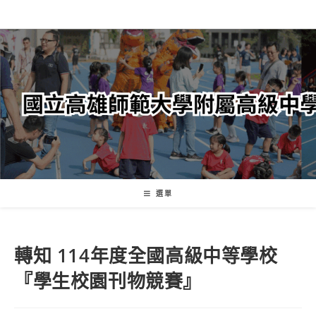
跳
轉
至
主
要
內
容
選單
轉知 114年度全國高級中等學校
『學生校園刊物競賽』