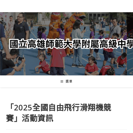
跳
轉
至
主
要
內
容
選單
「2025全國自由飛行滑翔機競
賽」活動資訊