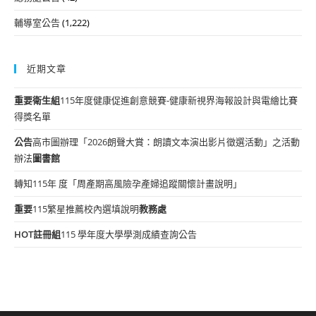
輔導室公告
(1,222)
近期文章
重要
衛生組
115年度健康促進創意競賽-健康新視界海報設計與電繪比賽
得獎名單
公告
高市圖辦理「2026朗聲大賞：朗讀文本演出影片徵選活動」之活動
辦法
圖書館
轉知115年 度「周產期高風險孕產婦追蹤關懷計畫說明」
重要
115繁星推薦校內選填說明
教務處
HOT
註冊組
115 學年度大學學測成績查詢公告