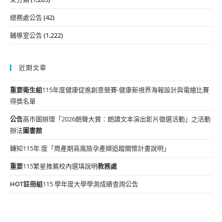
總務處公告
(42)
輔導室公告
(1,222)
近期文章
重要
衛生組
115年度健康促進創意競賽-健康新視界海報設計與電繪比賽
得獎名單
公告
高市圖辦理「2026朗聲大賞：朗讀文本演出影片徵選活動」之活動
辦法
圖書館
轉知115年 度「周產期高風險孕產婦追蹤關懷計畫說明」
重要
115繁星推薦校內選填說明
教務處
HOT
註冊組
115 學年度大學學測成績查詢公告