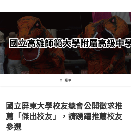
跳
轉
至
主
要
內
容
選單
國立屏東大學校友總會公開徵求推
薦「傑出校友」，請踴躍推薦校友
參選