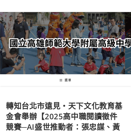
跳
轉
至
主
要
內
容
選單
轉知台北市遠見‧天下文化教育基
金會舉辦【2025高中職閱讀徵件
競賽─AI盛世推動者：張忠謀、黃