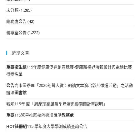
未分類
(1,285)
總務處公告
(42)
輔導室公告
(1,222)
近期文章
重要
衛生組
115年度健康促進創意競賽-健康新視界海報設計與電繪比賽
得獎名單
公告
高市圖辦理「2026朗聲大賞：朗讀文本演出影片徵選活動」之活動
辦法
圖書館
轉知115年 度「周產期高風險孕產婦追蹤關懷計畫說明」
重要
115繁星推薦校內選填說明
教務處
HOT
註冊組
115 學年度大學學測成績查詢公告