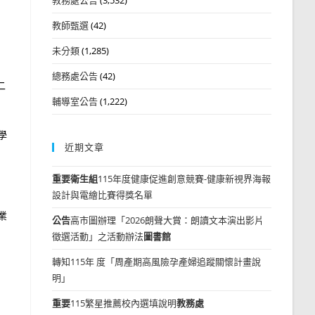
教師甄選
(42)
未分類
(1,285)
總務處公告
(42)
二
輔導室公告
(1,222)
學
近期文章
重要
衛生組
115年度健康促進創意競賽-健康新視界海報
設計與電繪比賽得獎名單
業
公告
高市圖辦理「2026朗聲大賞：朗讀文本演出影片
徵選活動」之活動辦法
圖書館
轉知115年 度「周產期高風險孕產婦追蹤關懷計畫說
明」
重要
115繁星推薦校內選填說明
教務處