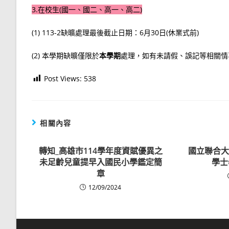
3.在校生(國一、國二、高一、高二)
(1) 113-2缺曠處理最後截止日期：6月30日(休業式前)
(2) 本學期缺曠僅限於
本學期
處理，如有未請假、誤記等相關情
Post Views:
538
相關內容
轉知_高雄市114學年度資賦優異之
國立聯合大
未足齡兒童提早入國民小學鑑定簡
學士
章
12/09/2024