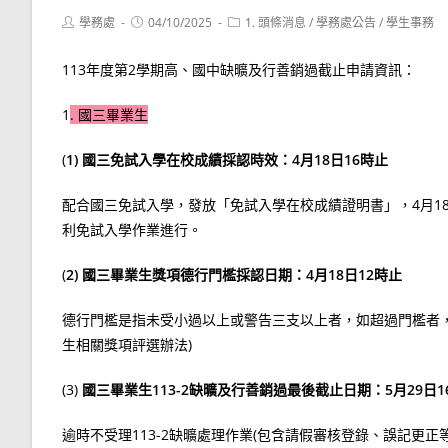
Post
Post
Post
學務處
04/10/2025
1. 頭條消息
/
學務處公告
/
學生事務
author:
published:
category:
113年度第2學期高、國中缺曠及行善銷過截止申請資訊：
1
. 國三畢業生
(
1) 國三免試入學在校成績採認時效：4月18日16時止
配合國三免試入學，發放「免試入學在校成績證明書」，4月1
利免試入學作業進行。
(
2) 國三畢業生獎項德行門檻採認日期：4月18日12時止
德行門檻是指未受小過以上或警告三支以上者，如超過門檻者
生相關獎項評選辦法)
(3)
國三畢業生113-2缺曠及行善銷過最後截止日期：5月29日1
逾時不受理113-2缺曠處理作業(包含請假審核登錄、誤記更正等