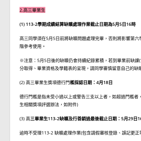
2.高三畢業生
(1) 113-2學期成績結算缺曠處理作業截止日期為5月5日16時
高三同學須在5月5日前將缺曠問題處理完畢，否則將影響第
階參考使用。
※注意：5月5日後的缺曠仍會持續紀錄累積，若到畢業前缺課
分取得、畢業資格及學籍表的呈現，請同學審慎留意自己的缺
(2) 高三畢業生獎項德行門
檻採認日期：4月18日
德行門檻是指未受小過以上或警告三支以上者，如超過門檻者
生相關獎項評選辦法，如附件)
(3) 高
三畢業生113-2缺曠及行善銷過最後截止日期：5月29日1
逾時不受理113-2 缺曠處理作業(包含請假審核登錄、誤記更正