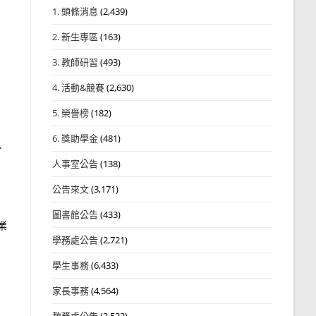
1. 頭條消息
(2,439)
2. 新生專區
(163)
3. 教師研習
(493)
4. 活動&競賽
(2,630)
5. 榮譽榜
(182)
6. 獎助學金
(481)
以
人事室公告
(138)
公告來文
(3,171)
圖書館公告
(433)
業
學務處公告
(2,721)
學生事務
(6,433)
家長事務
(4,564)
教務處公告
(3,532)