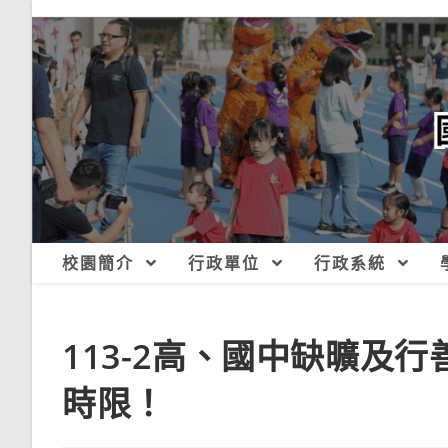
跳
轉
至
主
要
內
容
校園簡介
行政單位
行政系統
113-2高、國中缺曠及
時限！