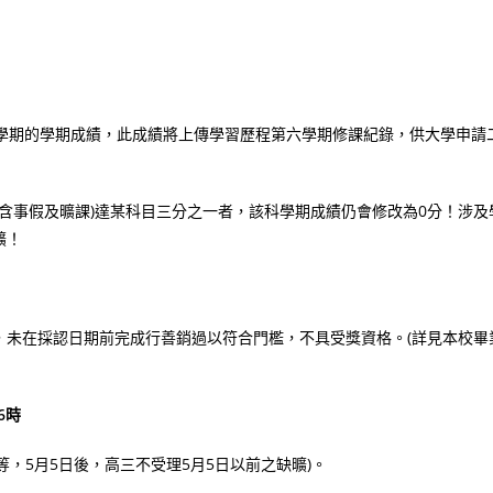
六學期的學期成績，此成績將上傳學習歷程第六學期修課紀錄，供大學申請
(含事假及曠課)達某科目三分之一者，該科學期成績仍會修改為0分！涉及
曠！
，未在採認日期前完成行善銷過以符合門檻，不具受獎資格。(詳見本校畢
6時
等，5月5日後，高三不受理5月5日以前之缺曠)。