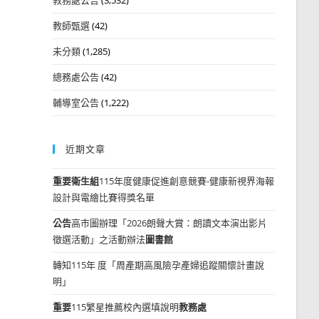
教師甄選
(42)
未分類
(1,285)
總務處公告
(42)
輔導室公告
(1,222)
近期文章
重要
衛生組
115年度健康促進創意競賽-健康新視界海報
設計與電繪比賽得獎名單
公告
高市圖辦理「2026朗聲大賞：朗讀文本演出影片
徵選活動」之活動辦法
圖書館
轉知115年 度「周產期高風險孕產婦追蹤關懷計畫說
明」
重要
115繁星推薦校內選填說明
教務處