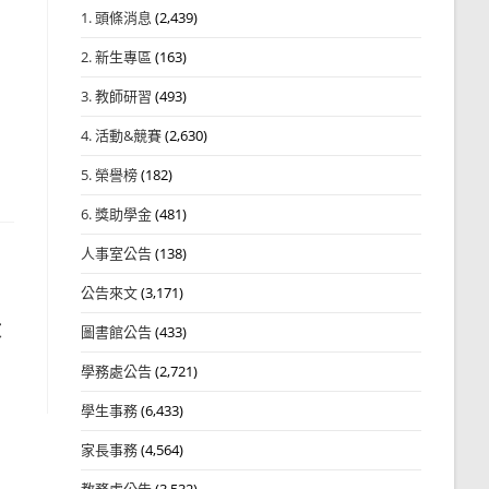
1. 頭條消息
(2,439)
2. 新生專區
(163)
3. 教師研習
(493)
4. 活動&競賽
(2,630)
5. 榮譽榜
(182)
6. 獎助學金
(481)
人事室公告
(138)
公告來文
(3,171)
文
圖書館公告
(433)
學務處公告
(2,721)
學生事務
(6,433)
家長事務
(4,564)
教務處公告
(3,532)