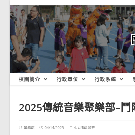
跳
轉
至
主
要
內
容
校園簡介
行政單位
行政系統
2025傳統音樂聚樂部–鬥
Post
Post
Post
學務處
04/14/2025
4. 活動&競賽
author:
published:
category: