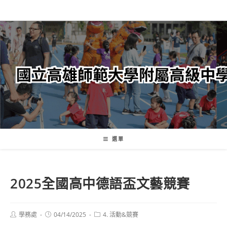
跳
轉
至
主
要
內
容
選單
2025全國高中德語盃文藝競賽
Post
Post
Post
學務處
04/14/2025
4. 活動&競賽
author:
published:
category: