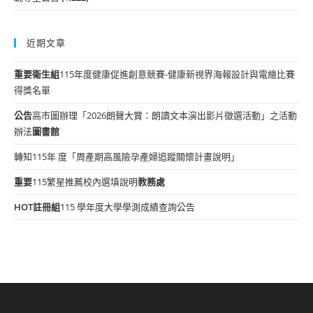
近期文章
重要
衛生組
115年度健康促進創意競賽-健康新視界海報設計與電繪比賽
得獎名單
公告
高市圖辦理「2026朗聲大賞：朗讀文本演出影片徵選活動」之活動
辦法
圖書館
轉知115年 度「周產期高風險孕產婦追蹤關懷計畫說明」
重要
115繁星推薦校內選填說明
教務處
HOT
註冊組
115 學年度大學學測成績查詢公告