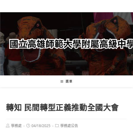
跳
轉
至
主
要
內
容
選單
轉知 民間轉型正義推動全國大會
Post
Post
Post
學務處
04/18/2025
學務處公告
author:
published:
category: