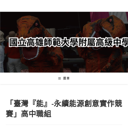
跳
轉
至
主
要
內
容
選單
「臺灣『能』-永續能源創意實作競
賽」高中職組