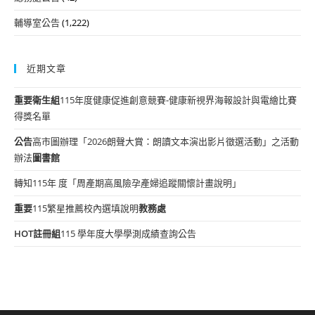
輔導室公告
(1,222)
近期文章
重要
衛生組
115年度健康促進創意競賽-健康新視界海報設計與電繪比賽
得獎名單
公告
高市圖辦理「2026朗聲大賞：朗讀文本演出影片徵選活動」之活動
辦法
圖書館
轉知115年 度「周產期高風險孕產婦追蹤關懷計畫說明」
重要
115繁星推薦校內選填說明
教務處
HOT
註冊組
115 學年度大學學測成績查詢公告