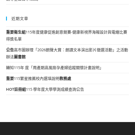
近期文章
重要
衛生組
115年度健康促進創意競賽-健康新視界海報設計與電繪比賽
得獎名單
公告
高市圖辦理「2026朗聲大賞：朗讀文本演出影片徵選活動」之活動
辦法
圖書館
轉知115年 度「周產期高風險孕產婦追蹤關懷計畫說明」
重要
115繁星推薦校內選填說明
教務處
HOT
註冊組
115 學年度大學學測成績查詢公告