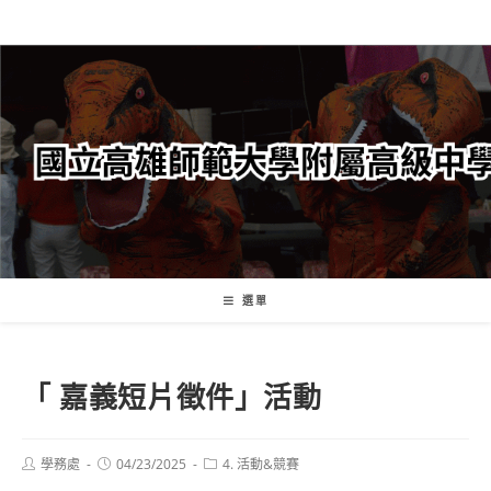
跳
轉
至
主
要
內
容
選單
「 嘉義短片徵件」活動
Post
Post
Post
學務處
04/23/2025
4. 活動&競賽
author:
published:
category: