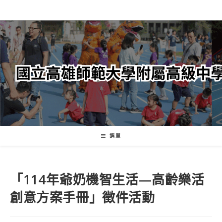
跳
轉
至
主
要
內
容
選單
「114年爺奶機智生活—高齡樂活
創意方案手冊」徵件活動