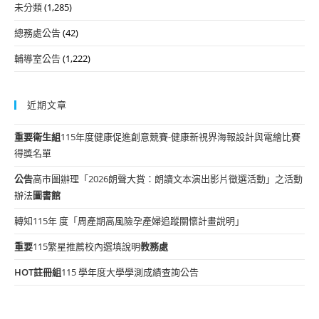
未分類
(1,285)
總務處公告
(42)
輔導室公告
(1,222)
近期文章
重要
衛生組
115年度健康促進創意競賽-健康新視界海報設計與電繪比賽
得獎名單
公告
高市圖辦理「2026朗聲大賞：朗讀文本演出影片徵選活動」之活動
辦法
圖書館
轉知115年 度「周產期高風險孕產婦追蹤關懷計畫說明」
重要
115繁星推薦校內選填說明
教務處
HOT
註冊組
115 學年度大學學測成績查詢公告