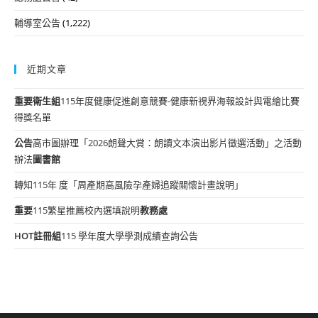
輔導室公告
(1,222)
近期文章
重要
衛生組
115年度健康促進創意競賽-健康新視界海報設計與電繪比賽
得獎名單
公告
高市圖辦理「2026朗聲大賞：朗讀文本演出影片徵選活動」之活動
辦法
圖書館
轉知115年 度「周產期高風險孕產婦追蹤關懷計畫說明」
重要
115繁星推薦校內選填說明
教務處
HOT
註冊組
115 學年度大學學測成績查詢公告