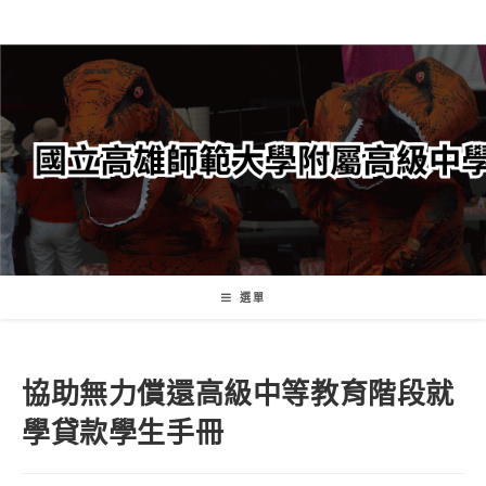
跳
轉
至
主
要
內
容
選單
協助無力償還高級中等教育階段就
學貸款學生手冊