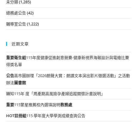
未分類
(1,285)
總務處公告
(42)
輔導室公告
(1,222)
近期文章
重要
衛生組
115年度健康促進創意競賽-健康新視界海報設計與電繪比賽
得獎名單
公告
高市圖辦理「2026朗聲大賞：朗讀文本演出影片徵選活動」之活動
辦法
圖書館
轉知115年 度「周產期高風險孕產婦追蹤關懷計畫說明」
重要
115繁星推薦校內選填說明
教務處
HOT
註冊組
115 學年度大學學測成績查詢公告