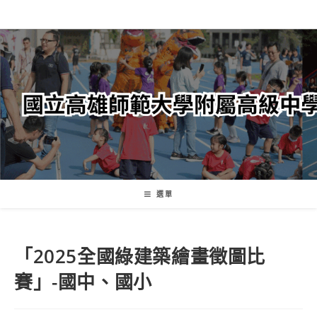
跳
轉
至
主
要
內
容
選單
「2025全國綠建築繪畫徵圖比
賽」-國中、國小