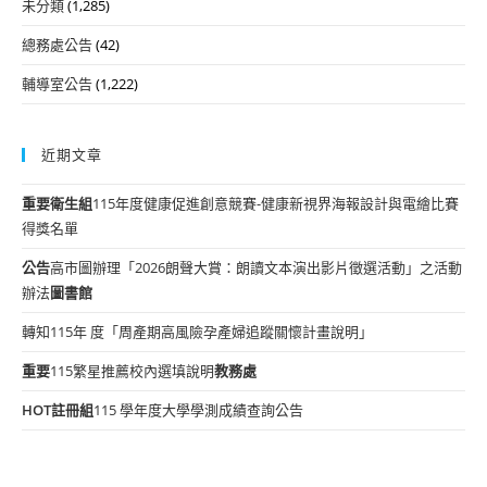
未分類
(1,285)
總務處公告
(42)
輔導室公告
(1,222)
近期文章
重要
衛生組
115年度健康促進創意競賽-健康新視界海報設計與電繪比賽
得獎名單
公告
高市圖辦理「2026朗聲大賞：朗讀文本演出影片徵選活動」之活動
辦法
圖書館
轉知115年 度「周產期高風險孕產婦追蹤關懷計畫說明」
重要
115繁星推薦校內選填說明
教務處
HOT
註冊組
115 學年度大學學測成績查詢公告