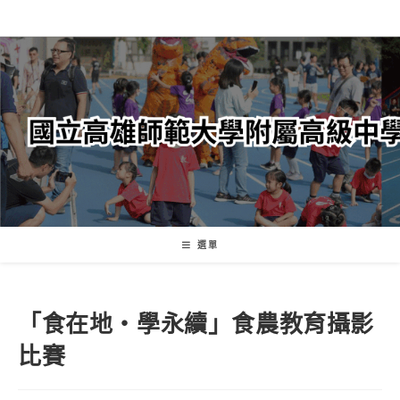
跳
轉
至
主
要
內
容
選單
「食在地・學永續」食農教育攝影
比賽