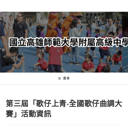
跳
轉
至
主
要
內
容
選單
第三屆「歌仔上青-全國歌仔曲調大
賽」活動資訊