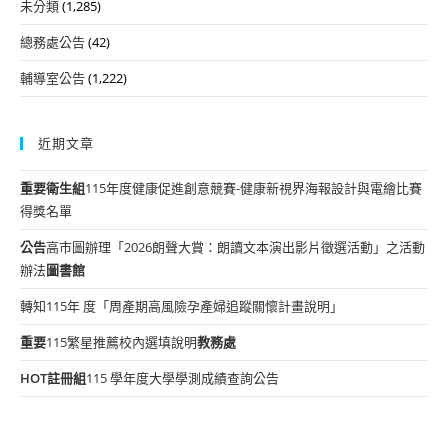
未分類
(1,285)
總務處公告
(42)
輔導室公告
(1,222)
近期文章
重要
衛生組
115年度健康促進創意競賽-健康新視界海報設計與電繪比賽
得獎名單
公告
高市圖辦理「2026朗聲大賞：朗讀文本演出影片徵選活動」之活動
辦法
圖書館
轉知115年 度「周產期高風險孕產婦追蹤關懷計畫說明」
重要
115繁星推薦校內選填說明
教務處
HOT
註冊組
115 學年度大學學測成績查詢公告