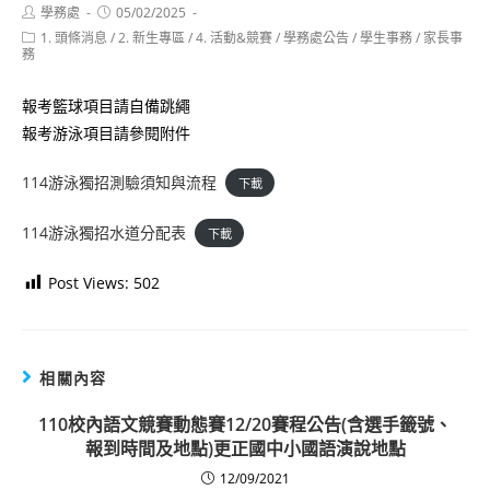
Post
Post
學務處
05/02/2025
author:
published:
Post
1. 頭條消息
/
2. 新生專區
/
4. 活動&競賽
/
學務處公告
/
學生事務
/
家長事
category:
務
報考籃球項目請自備跳繩
報考游泳項目請參閱附件
114游泳獨招測驗須知與流程
下載
114游泳獨招水道分配表
下載
Post Views:
502
相關內容
110校內語文競賽動態賽12/20賽程公告(含選手籤號、
報到時間及地點)更正國中小國語演說地點
12/09/2021