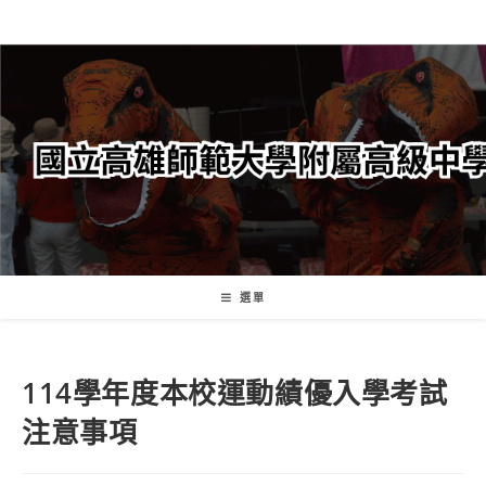
跳
轉
至
主
要
內
容
選單
114學年度本校運動績優入學考試
注意事項