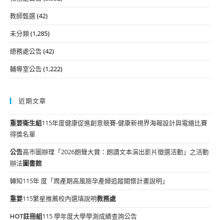
教師甄選
(42)
未分類
(1,285)
總務處公告
(42)
輔導室公告
(1,222)
近期文章
重要
衛生組
115年度健康促進創意競賽-健康新視界海報設計與電繪比賽
得獎名單
公告
高市圖辦理「2026朗聲大賞：朗讀文本演出影片徵選活動」之活動
辦法
圖書館
轉知115年 度「周產期高風險孕產婦追蹤關懷計畫說明」
重要
115繁星推薦校內選填說明
教務處
HOT
註冊組
115 學年度大學學測成績查詢公告