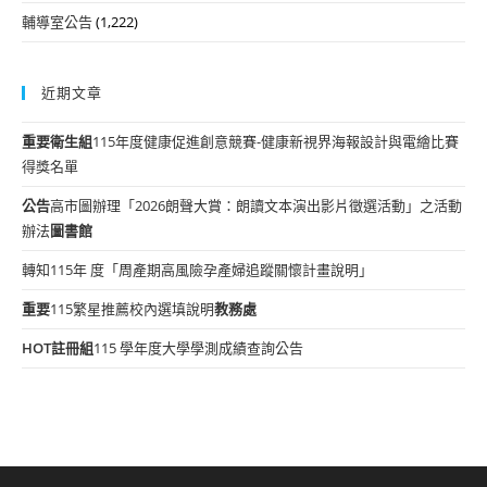
輔導室公告
(1,222)
近期文章
重要
衛生組
115年度健康促進創意競賽-健康新視界海報設計與電繪比賽
得獎名單
公告
高市圖辦理「2026朗聲大賞：朗讀文本演出影片徵選活動」之活動
辦法
圖書館
轉知115年 度「周產期高風險孕產婦追蹤關懷計畫說明」
重要
115繁星推薦校內選填說明
教務處
HOT
註冊組
115 學年度大學學測成績查詢公告