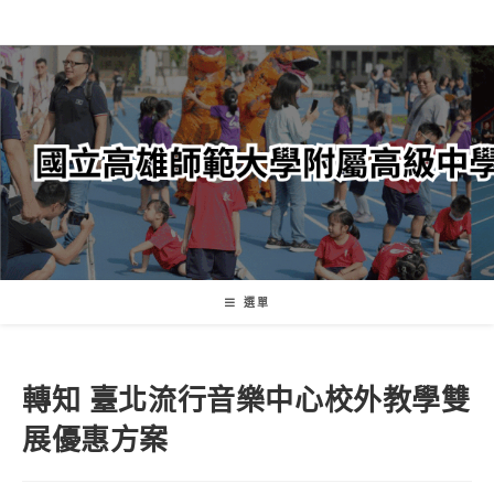
跳
轉
至
主
要
內
容
選單
轉知 臺北流行音樂中心校外教學雙
展優惠方案