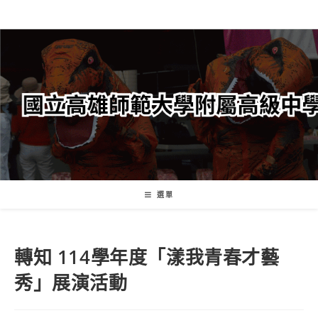
跳
轉
至
主
要
內
容
選單
轉知 114學年度「漾我青春才藝
秀」展演活動