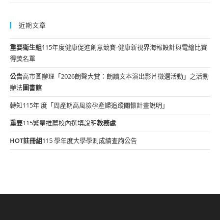
近期文章
重要
衛生組
115年度健康促進創意競賽-健康新視界海報設計與電繪比賽
得獎名單
公告
高市圖辦理「2026朗聲大賞：朗讀文本演出影片徵選活動」之活動
辦法
圖書館
轉知115年 度「周產期高風險孕產婦追蹤關懷計畫說明」
重要
115繁星推薦校內選填說明
教務處
HOT
註冊組
115 學年度大學學測成績查詢公告